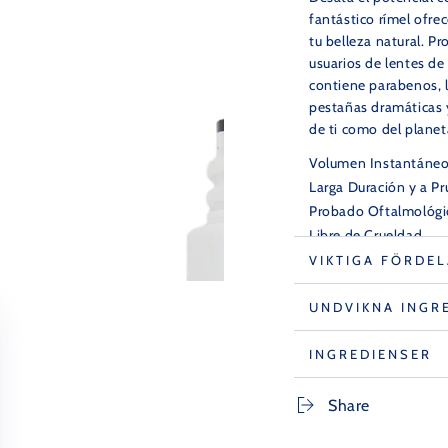
fantástico rímel ofre
tu belleza natural. P
usuarios de lentes d
contiene parabenos, l
pestañas dramáticas 
de ti como del planet
Volumen Instantáneo
Larga Duración y a P
Probado Oftalmológi
Libre de Crueldad
Libre de Parabenos, 
VIKTIGA FÖRDEL
UNDVIKNA INGR
INGREDIENSER
Share