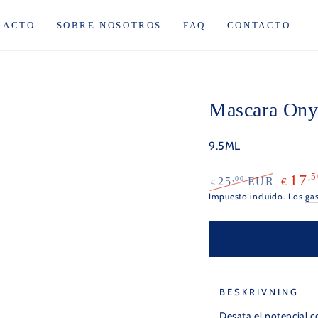
ACTO
SOBRE NOSOTROS
FAQ
CONTACTO
Mascara Ony
9.5ML
,5
17
,00
25
EUR
€
€
Precio
Precio
Impuesto incluido. Los
ga
regular
de
venta
BESKRIVNING
Desata el potencial 