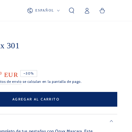
Iniciar
Idioma
Carrito
ESPAÑOL
sesión
x 301
0
EUR
–30%
stos de envío
se calculan en la pantalla de pago.
AGREGAR AL CARRITO
completo de tus pestañas con Onyx Mascara. Este