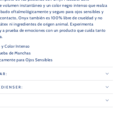
ce volumen instantáneo y un color negro intenso que realza
robado oftalmológicamente y seguro para ojos sensibles y
e contacto, Onyx también es 100% libre de crueldad y no
átex ni ingredientes de origen animal. Experimenta
y a prueba de emociones con un producto que cuida tanto
a.
 y Color Intenso
rueba de Manchas
camente para Ojos Sensibles
Látex y Ingredientes de Origen Animal
AR:
EDIENSER: